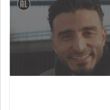
VI
ONVERGE
Skills en creativiteit zijn het 
de video’s van Showcase Basketbal
één van de videos van Showc
Basketball op 