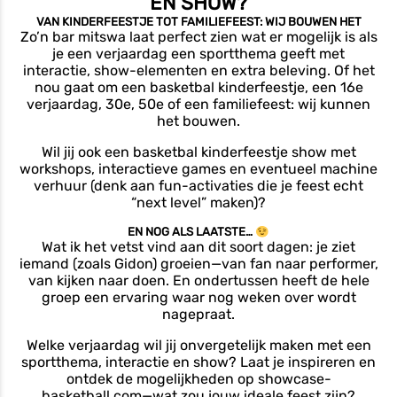
EN SHOW?
VAN KINDERFEESTJE TOT FAMILIEFEEST: WIJ BOUWEN HET
Zo’n bar mitswa laat perfect zien wat er mogelijk is als
je een verjaardag een sportthema geeft met
interactie, show-elementen en extra beleving. Of het
nou gaat om een basketbal kinderfeestje, een 16e
verjaardag, 30e, 50e of een familiefeest: wij kunnen
het bouwen.
Wil jij ook een basketbal kinderfeestje show met
workshops, interactieve games en eventueel machine
verhuur (denk aan fun-activaties die je feest echt
“next level” maken)?
EN NOG ALS LAATSTE…
Wat ik het vetst vind aan dit soort dagen: je ziet
iemand (zoals Gidon) groeien—van fan naar performer,
van kijken naar doen. En ondertussen heeft de hele
groep een ervaring waar nog weken over wordt
nagepraat.
Welke verjaardag wil jij onvergetelijk maken met een
sportthema, interactie en show? Laat je inspireren en
ontdek de mogelijkheden op
showcase-
basketball.com
—wat zou jouw ideale feest zijn?