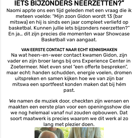
IETS BIJZONDERS NEERZETTEN?”
Naomi appte ons een tijd geleden met een vraag die ik
meteen voelde: “Mijn zoon Gidon wordt 13 (bar
mitswa) en hij is sinds een jaar compleet verliefd op
basketbal. Kunnen jullie iets bijzonders neerzetten?”
En ja… dit zijn precies die momenten waar Showcase
Basketball van aangaat.
VAN EERSTE CONTACT NAAR ECHT KENNISMAKEN
Na wat heen-en-weer contact kwamen Gidon, zijn
vader en zijn broer langs bij ons Experience Center in
Zoetermeer. Niet even snel “een offerte bespreken”,
maar echt: handen schudden, energie voelen, dromen
uitspreken en samen kijken hoe we van zijn bar
mitswa een sportfeest konden maken dat bij hém
past.
We namen de muziek door, checkten zijn wensen en
maakten een eerste plan voor een openingsshow die
we nog helemaal vanaf nul zouden opbouwen. Dat
soort maatwerk is precies waarom we dit werk al zo
lang met plezier doen.