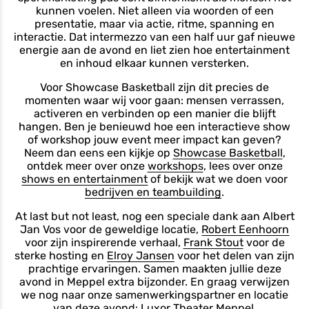
kunnen voelen. Niet alleen via woorden of een
presentatie, maar via actie, ritme, spanning en
interactie. Dat intermezzo van een half uur gaf nieuwe
energie aan de avond en liet zien hoe entertainment
en inhoud elkaar kunnen versterken.
Voor Showcase Basketball zijn dit precies de
momenten waar wij voor gaan: mensen verrassen,
activeren en verbinden op een manier die blijft
hangen. Ben je benieuwd hoe een interactieve show
of workshop jouw event meer impact kan geven?
Neem dan eens een kijkje op
Showcase Basketball
,
ontdek meer over onze
workshops
, lees over onze
shows en entertainment
of bekijk wat we doen voor
bedrijven en teambuilding
.
At last but not least, nog een speciale dank aan Albert
Jan Vos voor de geweldige locatie,
Robert Eenhoorn
voor zijn inspirerende verhaal,
Frank Stout
voor de
sterke hosting en
Elroy Jansen
voor het delen van zijn
prachtige ervaringen. Samen maakten jullie deze
avond in Meppel extra bijzonder. En graag verwijzen
we nog naar onze samenwerkingspartner en locatie
van deze avond:
Luxor Theater Meppel
.