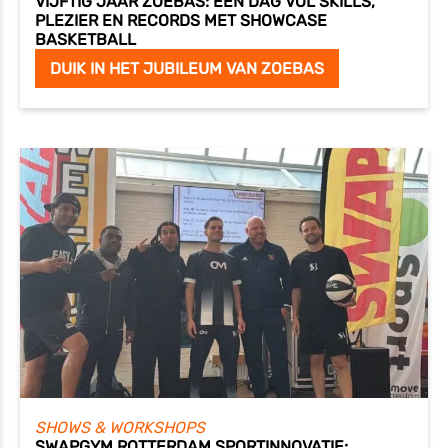
VIJFTIG JAAR ZOEBAS: EEN DAG VOL SKILLS,
PLEZIER EN RECORDS MET SHOWCASE
BASKETBALL
DUIK IN HET JUBILEUM VAN ZOEBAS
SHOWS & WORKSHOPS
SWAPGYM ROTTERDAM SPORTINNOVATIE: